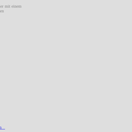
der mit einem
sen
sum