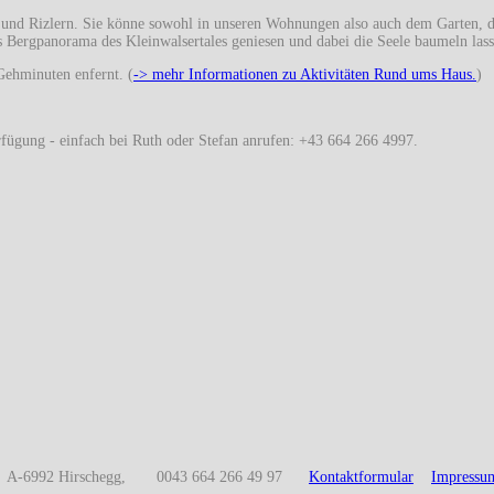
g und Rizlern. Sie könne sowohl in unseren Wohnungen also auch dem Garten, 
das Bergpanorama des Kleinwalsertales geniesen und dabei die Seele baumeln las
Gehminuten enfernt. (
-> mehr Informationen zu Aktivitäten Rund ums Haus.
)
erfügung - einfach bei Ruth oder Stefan anrufen: +43 664 266 4997.
 A-6992 Hirschegg, 0043 664 266 49 97
Kontaktformular
Impres